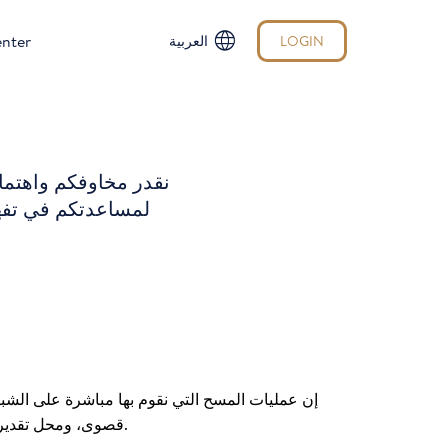
language
enter
LOGIN
العربية
نقدر مخاوفكم واهتمام
لمساعدتكم في تفهم 
إن عمليات المسح التي نقوم بها مباشرة على الشبك
قصوى، ومحل تقديرنا حيث أنها تمكننا من تحسين مستوى تطبيقنا، ولك كامل الحرية والاختيار في تقديم البيانات المتعلقة باسمك والبيانات الأخرى.