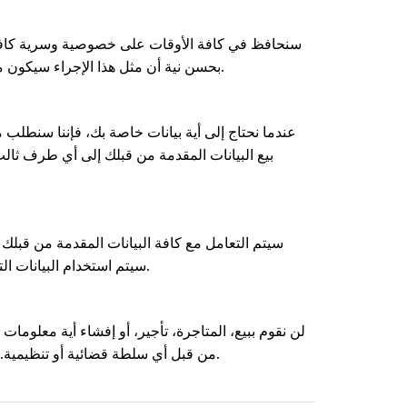
سنحافظ في كافة الأوقات على خصوصية وسرية كافة الب
بحسن نية أن مثل هذا الإجراء سيكون مطلوباً أو مرغوباً فيه للتمشي مع القانون , أو للدفاع عن أو حماية حقوق الملكية الخاصة بهذا التطبيق أو الجهات المستفيدة منه.
عندما نحتاج إلى أية بيانات خاصة بك، فإننا سنطلب 
بيع البيانات المقدمة من قبلك إلى أي طرف ثا
سيتم التعامل مع كافة البيانات المقدمة من قبلك 
سيتم استخدام البيانات التي يتم تقديمها من قبلك في الرد على كافة استفساراتك، ملاحظاتك، أو طلباتك من قبل هذا التطبيق أو أيا من المواقع التابعة له.
لن نقوم ببيع، المتاجرة، تأجير، أو إفشاء أية معلوم
من قبل أي سلطة قضائية أو تنظيمية. من الممكن في بعض الأحيان الاستفادة من المعلومات العامة في الإعلانات والتسويق دون افشاء أي بيانات معلوماتك الخاصة.